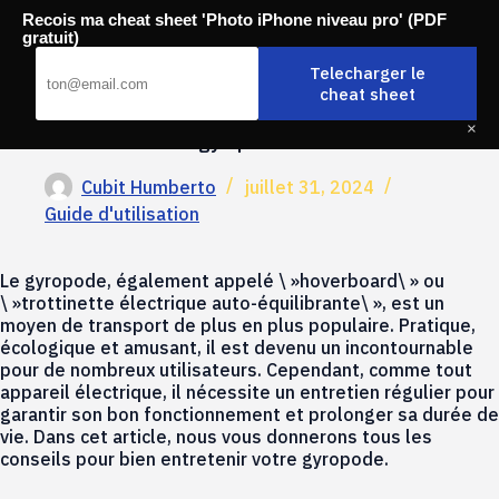
Passer
Recois ma cheat sheet 'Photo iPhone niveau pro' (PDF
au
Mobili-thi
gratuit)
contenu
Telecharger le
cheat sheet
×
Comment entretenir un gyropode ?
Cubit Humberto
juillet 31, 2024
Guide d'utilisation
Le gyropode, également appelé \ »hoverboard\ » ou
\ »trottinette électrique auto-équilibrante\ », est un
moyen de transport de plus en plus populaire. Pratique,
écologique et amusant, il est devenu un incontournable
pour de nombreux utilisateurs. Cependant, comme tout
appareil électrique, il nécessite un entretien régulier pour
garantir son bon fonctionnement et prolonger sa durée de
vie. Dans cet article, nous vous donnerons tous les
conseils pour bien entretenir votre gyropode.