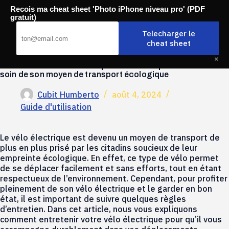
Passer
Recois ma cheat sheet 'Photo iPhone niveau pro' (PDF
au
Mobili-thi
gratuit)
contenu
Telecharger le
cheat sheet
×
Entretien d’un vélo électrique : comment prendre
soin de son moyen de transport écologique
Cubit Humberto
août 4, 2024
Guide d'utilisation
Le vélo électrique est devenu un moyen de transport de
plus en plus prisé par les citadins soucieux de leur
empreinte écologique. En effet, ce type de vélo permet
de se déplacer facilement et sans efforts, tout en étant
respectueux de l’environnement. Cependant, pour profiter
pleinement de son vélo électrique et le garder en bon
état, il est important de suivre quelques règles
d’entretien. Dans cet article, nous vous expliquons
comment entretenir votre vélo électrique pour qu’il vous