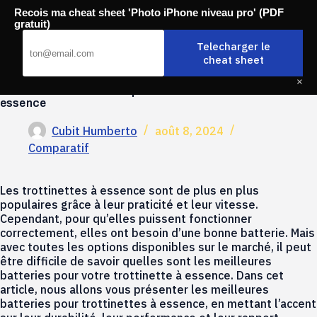
Passer
Recois ma cheat sheet 'Photo iPhone niveau pro' (PDF
au
Mobili-thi
gratuit)
contenu
Telecharger le
cheat sheet
×
Les meilleures batteries pour trottinettes à
essence
Cubit Humberto
août 8, 2024
Comparatif
Les trottinettes à essence sont de plus en plus
populaires grâce à leur praticité et leur vitesse.
Cependant, pour qu’elles puissent fonctionner
correctement, elles ont besoin d’une bonne batterie. Mais
avec toutes les options disponibles sur le marché, il peut
être difficile de savoir quelles sont les meilleures
batteries pour votre trottinette à essence. Dans cet
article, nous allons vous présenter les meilleures
batteries pour trottinettes à essence, en mettant l’accent