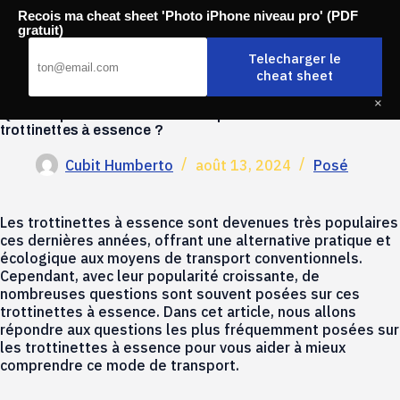
Passer
Recois ma cheat sheet 'Photo iPhone niveau pro' (PDF
au
Mobili-thi
gratuit)
contenu
Telecharger le
cheat sheet
×
Quelles questions sont souvent posées sur les
trottinettes à essence ?
Cubit Humberto
août 13, 2024
Posé
Les trottinettes à essence sont devenues très populaires
ces dernières années, offrant une alternative pratique et
écologique aux moyens de transport conventionnels.
Cependant, avec leur popularité croissante, de
nombreuses questions sont souvent posées sur ces
trottinettes à essence. Dans cet article, nous allons
répondre aux questions les plus fréquemment posées sur
les trottinettes à essence pour vous aider à mieux
comprendre ce mode de transport.