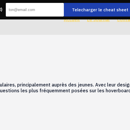
Telecharger le cheat sheet
t)
Accueil
Le Journal
Conta
aires, principalement auprès des jeunes. Avec leur design f
 questions les plus fréquemment posées sur les hoverboar