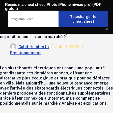
Passer
Recois ma cheat sheet 'Photo iPhone niveau pro' (PDF
au
Mobili-thi
gratuit)
contenu
Telecharger le
cheat sheet
×
Comment les skateboards électriques connectés
se positionnent-ils sur le marché ?
Cubit Humberto
août 1, 2024
Positionnement
Les skateboards électriques ont connu une popularité
grandissante ces dernières années, offrant une
alternative plus écologique et pratique pour se déplacer
en ville. Mais aujourd’hui, une nouvelle tendance émerge
avec l’arrivée des skateboards électriques connectés. Ces
derniers proposent des fonctionnalités supplémentaires
grâce à leur connexion à Internet, mais comment se
positionnent-ils sur le marché ? Analyse et explications.