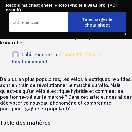
Passer
Recois ma cheat sheet 'Photo iPhone niveau pro' (PDF
au
Mobili-thi
gratuit)
contenu
Telecharger le
cheat sheet
×
Positionnement des vélos électriques hybrides sur
le marché
Cubit Humberto
août 11, 2024
Positionnement
De plus en plus populaires, les vélos électriques hybrides
sont en train de révolutionner le marché du vélo. Mais
qu’est-ce qu’un vélo électrique hybride et comment se
positionne-t-il sur le marché ? Dans cet article, nous allons
décrypter ce nouveau phénomène et comprendre
pourquoi il gagne en popularité.
Table des matières