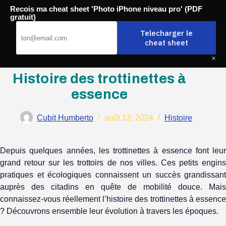
Passer
Recois ma cheat sheet 'Photo iPhone niveau pro' (PDF
au
Mobili-thi
gratuit)
contenu
Telecharger le
cheat sheet
×
Histoire des trottinettes à
essence
Cubit Humberto
août 12, 2024
Histoire
Depuis quelques années, les trottinettes à essence font leur
grand retour sur les trottoirs de nos villes. Ces petits engins
pratiques et écologiques connaissent un succès grandissant
auprès des citadins en quête de mobilité douce. Mais
connaissez-vous réellement l’histoire des trottinettes à essence
? Découvrons ensemble leur évolution à travers les époques.